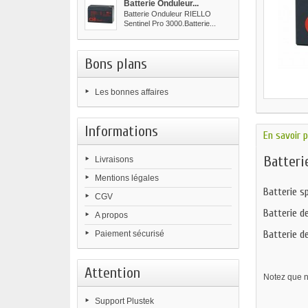
Batterie Onduleur...
Batterie Onduleur RIELLO
Sentinel Pro 3000.Batterie...
Bons plans
Les bonnes affaires
Informations
En savoir p
Batteri
Livraisons
Mentions légales
Batterie sp
CGV
Batterie d
A propos
Batterie d
Paiement sécurisé
Attention
Notez que no
Support Plustek