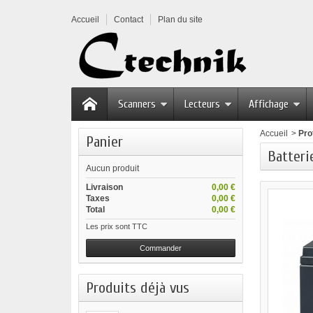
Accueil
Contact
Plan du site
Scanners
Lecteurs
Affichage
Accueil
>
Pro
Panier
Batteri
Aucun produit
Livraison
0,00 €
Taxes
0,00 €
Total
0,00 €
Les prix sont TTC
Commander
Produits déjà vus