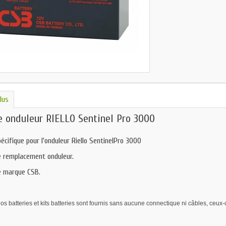
lus
e onduleur RIELLO Sentinel Pro 3000
écifique pour l'onduleur Riello SentinelPro 3000
e remplacement onduleur.
e marque CSB.
s batteries et kits batteries sont fournis sans aucune connectique ni câbles, ceux-ci