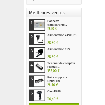
Meilleures ventes
Pochette
1
transparente...
19,20 €
Alimentation 24V/0,75
2
28,80 €
Alimentation 15V
3
28,80 €
Scanner de comptoir
4
Plustek...
356,00 €
Paire supports
5
OpticFilm
26,40 €
Cino F780
6
110,40 €