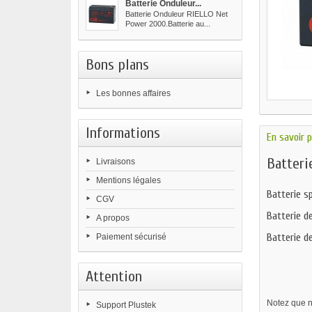
Batterie Onduleur...
Batterie Onduleur RIELLO Net
Power 2000.Batterie au...
Bons plans
Les bonnes affaires
Informations
En savoir p
Batteri
Livraisons
Mentions légales
Batterie s
CGV
Batterie d
A propos
Batterie d
Paiement sécurisé
Attention
Notez que no
Support Plustek