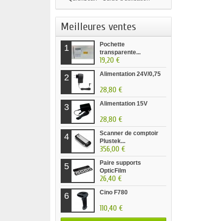
Meilleures ventes
Pochette
1
transparente...
19,20 €
Alimentation 24V/0,75
2
28,80 €
Alimentation 15V
3
28,80 €
Scanner de comptoir
4
Plustek...
356,00 €
Paire supports
5
OpticFilm
26,40 €
Cino F780
6
110,40 €