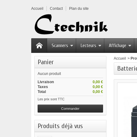
Accueil
Contact
Plan du site
Scanners
Lecteurs
Affichage
Accueil
>
Pro
Panier
Batteri
Aucun produit
Livraison
0,00 €
Taxes
0,00 €
Total
0,00 €
Les prix sont TTC
Commander
Produits déjà vus