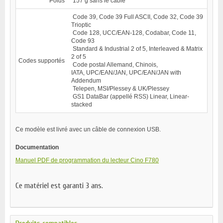
Poids
157 g sans le câble
Code 39, Code 39 Full ASCII, Code 32, Code 39
Trioptic
Code 128, UCC/EAN-128, Codabar, Code 11,
Code 93
Standard & Industrial 2 of 5, Interleaved & Matrix
2 of 5
Codes supportés
Code postal Allemand, Chinois,
IATA, UPC/EAN/JAN, UPC/EAN/JAN with
Addendum
Telepen, MSI/Plessey & UK/Plessey
GS1 DataBar (appellé RSS) Linear, Linear-
stacked
Ce modèle est livré avec un câble de connexion USB.
Documentation
Manuel PDF de programmation du lecteur Cino F780
Ce matériel est garanti 3 ans.