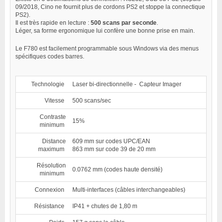
09/2018, Cino ne fournit plus de cordons PS2 et stoppe la connectique
PS2).
Il est très rapide en lecture :
500 scans par seconde
.
Léger, sa forme ergonomique lui confère une bonne prise en main.
Le F780 est facilement programmable sous Windows via des menus
spécifiques codes barres.
Technologie
Laser bi-directionnelle - Capteur Imager
Vitesse
500 scans/sec
Contraste
15%
minimum
Distance
609 mm sur codes UPC/EAN
maximum
863 mm sur code 39 de 20 mm
Résolution
0.0762 mm (codes haute densité)
minimum
Connexion
Multi-interfaces (câbles interchangeables)
Résistance
IP41 + chutes de 1,80 m