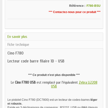
Référence :
F780-BSU
*** Contactez-nous pour ce produit ***
En savoir plus
Fiche technique
Cino F780
Lecteur code barre filaire 1D - USB
*** Ce produit n'est plus disponible ***
Le
Cino F780 USB
est remplacé par l'équivalent
Zebra Li2208
USB
Le pistolet Cino F780 (DC7800) est un lecteur de codes-barres
léger
et
robuste.
Existe en 3 déclinaisons de connexion : RS232, USB ou
PS2
(depuis