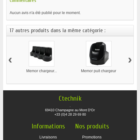
Commentaires
Aucun avis n'a été publié pour le moment.
17 autres produits dans la même catégorie :
‹
›
Memor chargeur...
Memor puit chargeur
Me
Ctechnik
.
69410 Champagne au Mont D'Or
+33 (0)4 28 29 69 80
Informations
Nos produits
Livraisons
Promotions