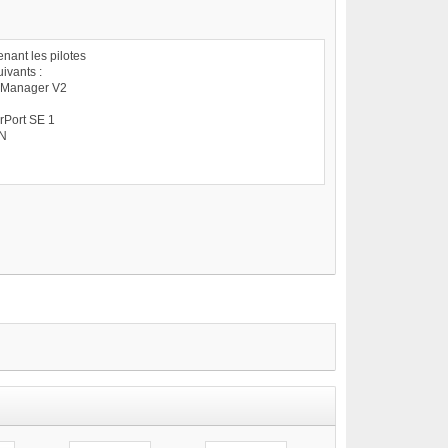
ant les pilotes
uivants :
n Manager V2
rPort SE 1
IN