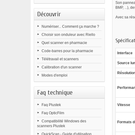
Son panneau 
BMP, ...), 
Découvrir
Avec sa rés
Numériser... Comment ça marche ?
Choisir son onduleur avec Riello
Spécifica
Quel scanner en pharmacie
Code-barres pour la pharmacie
Interface
Télétravail et scanners
Source lu
Calibration d'un scanner
Résolutio
Modes d'emploi
Performan
Faq technique
Faq Plustek
Vitesse
Faq OpticFilm
Compatibilité Windows des
Formats d
scanners Plustek
QuickScan - Guide d'utilisation