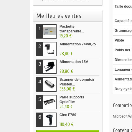
Taille do
Meilleures ventes
Capacité 
Pochette
1
Grammage
transparente...
19,20 €
Pilote
Alimentation 24V/0,75
2
Poids net
28,80 €
Dimension
Alimentation 15V
3
Longueur 
28,80 €
Alimentat
Scanner de comptoir
4
Plustek...
356,00 €
Duty cycl
Paire supports
5
OpticFilm
Compatibi
26,40 €
Cino F780
6
Microsoft Wi
110,40 €
Contenu d