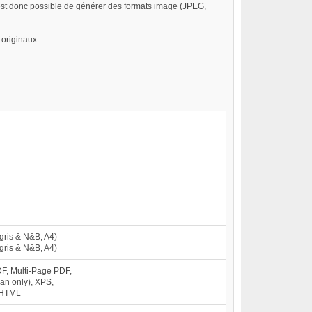
l est donc possible de générer des formats image (JPEG,
 originaux.
 gris & N&B, A4)
 gris & N&B, A4)
F, Multi-Page PDF,
can only), XPS,
 HTML