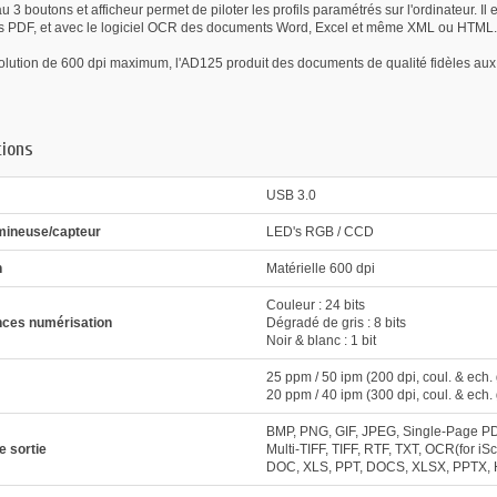
3 boutons et afficheur permet de piloter les profils paramétrés sur l'ordinateur. I
des PDF, et avec le logiciel OCR des documents Word, Excel et même XML ou HTML.
olution de 600 dpi maximum, l'AD125 produit des documents de qualité fidèles aux
tions
USB 3.0
mineuse/capteur
LED's RGB / CCD
n
Matérielle 600 dpi
Couleur : 24 bits
ces numérisation
Dégradé de gris : 8 bits
Noir & blanc : 1 bit
25 ppm / 50 ipm (200 dpi, coul. & ech.
20 ppm / 40 ipm (300 dpi, coul. & ech.
BMP, PNG, GIF, JPEG, Single-Page PD
e sortie
Multi-TIFF, TIFF, RTF, TXT, OCR(for iS
DOC, XLS, PPT, DOCS, XLSX, PPTX,