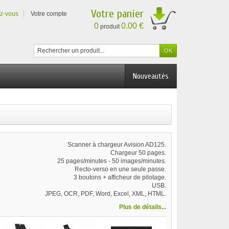
Votre panier
ez-vous
Votre compte
0
0.00 €
produit
Nouveautés
Scanner à chargeur Avision AD125.
Chargeur 50 pages.
25 pages/minutes - 50 images/minutes.
Recto-verso en une seule passe.
3 boutons + afficheur de pilotage.
USB.
JPEG, OCR, PDF, Word, Excel, XML, HTML.
Plus de détails...