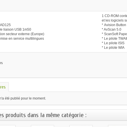
1 CD-ROM conten
et les logiciels s
 AD125
* Avision Butto
de liaison USB 1m50
* AvScan 5.0
tion secteur externe (Europe)
* ScanSoft Pape
 mise en service multilingues
* Le pilote TWA
* Le pilote ISIS
* Le pilote WIA
ns
res
n'a été publié pour le moment.
es produits dans la même catégorie :