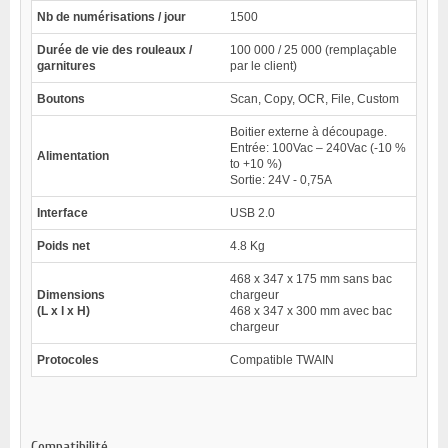
Nb de numérisations / jour
1500
Durée de vie des rouleaux /
100 000 / 25 000 (remplaçable
garnitures
par le client)
Boutons
Scan, Copy, OCR, File, Custom
Boitier externe à découpage.
Entrée: 100Vac – 240Vac (-10 %
Alimentation
to +10 %)
Sortie: 24V - 0,75A
Interface
USB 2.0
Poids net
4.8 Kg
468 x 347 x 175 mm sans bac
Dimensions
chargeur
(L x l x H)
468 x 347 x 300 mm avec bac
chargeur
Protocoles
Compatible TWAIN
Compatibilité