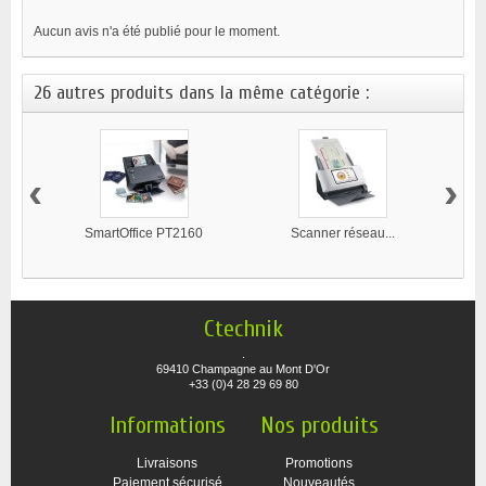
Aucun avis n'a été publié pour le moment.
26 autres produits dans la même catégorie :
‹
›
SmartOffice PT2160
Scanner réseau...
S
Ctechnik
.
69410 Champagne au Mont D'Or
+33 (0)4 28 29 69 80
Informations
Nos produits
Livraisons
Promotions
Paiement sécurisé
Nouveautés