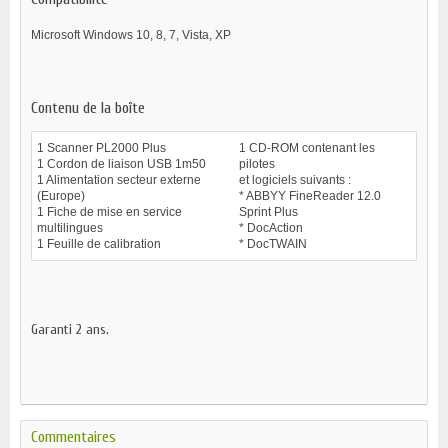
Microsoft Windows 10, 8, 7, Vista, XP
Contenu de la boîte
1 Scanner PL2000 Plus
1 CD-ROM contenant les
1 Cordon de liaison USB 1m50
pilotes
1 Alimentation secteur externe
et logiciels suivants :
(Europe)
* ABBYY FineReader 12.0
1 Fiche de mise en service
Sprint Plus
multilingues
* DocAction
1 Feuille de calibration
* DocTWAIN
Garanti 2 ans.
Commentaires