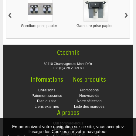
‹
›
Garniture prise papier...
Garniture prise papier...
Ga
Ctechnik
.
69410 Champagne au Mont D'Or
+33 (0)4 28 29 69 80
Informations
Nos produits
Livraisons
Promotions
Paiement sécurisé
Nouveautés
Plan du site
Notre sélection
Liens externes
Liste des marques
A propos
Qui sommes-nous
En poursuivant votre navigation sur ce site, vous acceptez
Mentions légales
l’usage des Cookies sur votre navigateur.
Les Cookies et vous