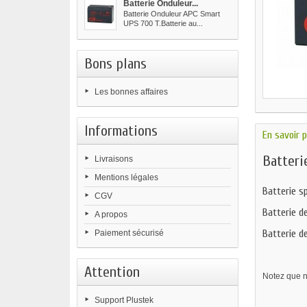
Batterie Onduleur...
Batterie Onduleur APC Smart
UPS 700 T.Batterie au...
Bons plans
Les bonnes affaires
Informations
En savoir p
Batteri
Livraisons
Mentions légales
Batterie s
CGV
Batterie d
A propos
Batterie d
Paiement sécurisé
Attention
Notez que no
Support Plustek