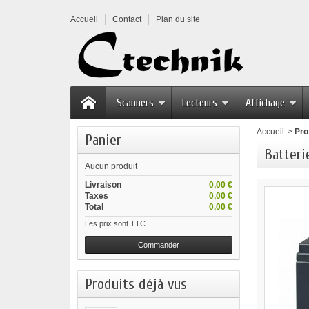
Accueil
Contact
Plan du site
Scanners
Lecteurs
Affichage
Accueil
>
Pro
Panier
Batteri
Aucun produit
Livraison
0,00 €
Taxes
0,00 €
Total
0,00 €
Les prix sont TTC
Commander
Produits déjà vus