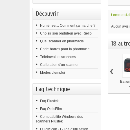
Découvrir
Commentai
Numériser... Comment ça marche ?
Aucun avis 
Choisir son onduleur avec Riello
Quel scanner en pharmacie
18 autr
Code-barres pour la pharmacie
Télétravail et scanners
Calibration d'un scanner
‹
Modes d'emploi
Batter
Faq technique
Faq Plustek
Faq OpticFilm
Compatibilité Windows des
scanners Plustek
QuickScan - Guide d'utilisation