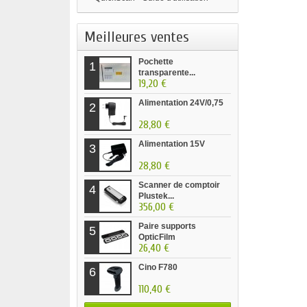
Meilleures ventes
Pochette
1
transparente...
19,20 €
Alimentation 24V/0,75
2
28,80 €
Alimentation 15V
3
28,80 €
Scanner de comptoir
4
Plustek...
356,00 €
Paire supports
5
OpticFilm
26,40 €
Cino F780
6
110,40 €