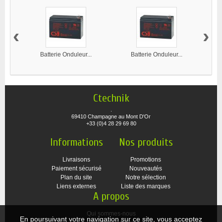
‹
›
Batterie Onduleur...
Batterie Onduleur...
Ba
Ctechnik
.
69410 Champagne au Mont D'Or
+33 (0)4 28 29 69 80
Informations
Nos produits
Livraisons
Promotions
Paiement sécurisé
Nouveautés
Plan du site
Notre sélection
Liens externes
Liste des marques
A propos
Qui sommes-nous
En poursuivant votre navigation sur ce site, vous acceptez