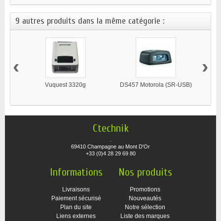
9 autres produits dans la même catégorie :
‹
›
Vuquest 3320g
DS457 Motorola (SR-USB)
DS4
Ctechnik
.
69410 Champagne au Mont D'Or
+33 (0)4 28 29 69 80
Informations
Nos produits
Livraisons
Promotions
Paiement sécurisé
Nouveautés
Plan du site
Notre sélection
Liens externes
Liste des marques