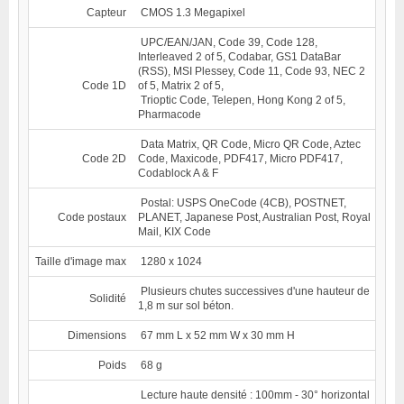
Capteur
CMOS 1.3 Megapixel
UPC/EAN/JAN, Code 39, Code 128,
Interleaved 2 of 5, Codabar, GS1 DataBar
(RSS), MSI Plessey, Code 11, Code 93, NEC 2
Code 1D
of 5, Matrix 2 of 5,
Trioptic Code, Telepen, Hong Kong 2 of 5,
Pharmacode
Data Matrix, QR Code, Micro QR Code, Aztec
Code 2D
Code, Maxicode, PDF417, Micro PDF417,
Codablock A & F
Postal: USPS OneCode (4CB), POSTNET,
Code postaux
PLANET, Japanese Post, Australian Post, Royal
Mail, KIX Code
Taille d'image max
1280 x 1024
Plusieurs chutes successives d'une hauteur de
Solidité
1,8 m sur sol béton.
Dimensions
67 mm L x 52 mm W x 30 mm H
Poids
68 g
Lecture haute densité : 100mm - 30° horizontal