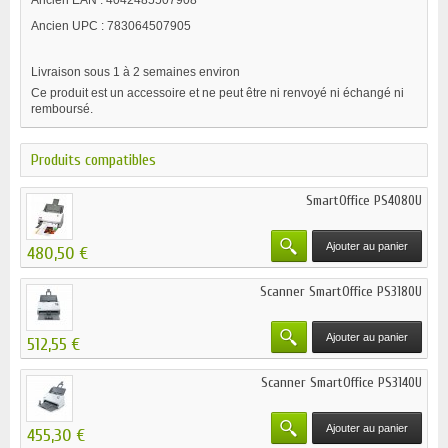
Ancien EAN : 4042485507908
Ancien UPC : 783064507905
Livraison sous 1 à 2 semaines environ
Ce produit est un accessoire et ne peut être ni renvoyé ni échangé ni
remboursé.
Produits compatibles
SmartOffice PS4080U
Ajouter au panier
480,50 €
Scanner SmartOffice PS3180U
Ajouter au panier
512,55 €
Scanner SmartOffice PS3140U
Ajouter au panier
455,30 €