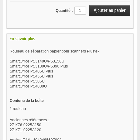
Quantité :
En savoir plus
Rouleau de séparation papier pour scanners Plustek
SmartOffice PS3140U/PS3150U
SmartOffice PS3180U/PS396 Plus
SmartOffice PS406U Plus
SmartOffice PS456U Plus
SmartOffice PS506U
SmartOffice PS4080U
Contenu de la boîte
1 rouleau
Anciennes références :
27-K76-0225A150
27-K71-0225A120