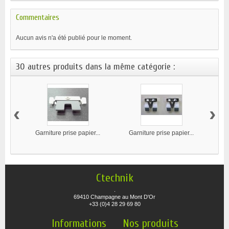
Commentaires
Aucun avis n'a été publié pour le moment.
30 autres produits dans la même catégorie :
‹
›
Garniture prise papier...
Garniture prise papier...
Ga
Ctechnik
.
69410 Champagne au Mont D'Or
+33 (0)4 28 29 69 80
Informations
Nos produits