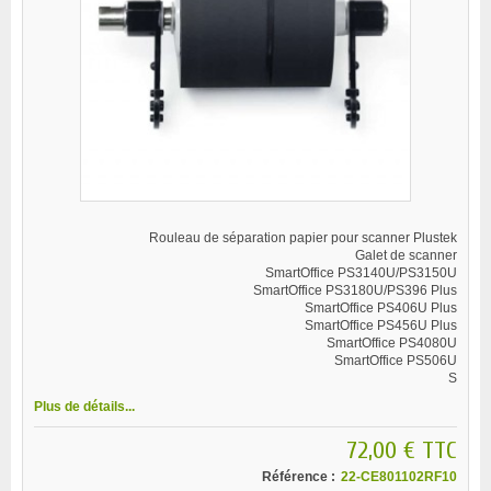
Rouleau de séparation papier pour scanner Plustek
Galet de scanner
SmartOffice PS3140U/PS3150U
SmartOffice PS3180U/PS396 Plus
SmartOffice PS406U Plus
SmartOffice PS456U Plus
SmartOffice PS4080U
SmartOffice PS506U
S
Plus de détails...
72,00 €
TTC
Référence :
22-CE801102RF10